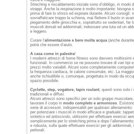
Streching e riscaldamento iniziale sono d’obbligo, in modo d
strappi. Anche la respirazione è molto importante: bisogna 
prima di fare lo sforzo ed espirare durante. Alcuni consigli: 
sovraffaticare troppo la schiena, mai flettere il busto in avant
piegamento delle ginocchia e, soprattutto se sedentari, far l
muscoli dorsali ed addominali; indossare una tuta od un a
e leggero.
Curare l’
alimentazione e bere molta acqua
(anche durante
potrà che essere d’aiuto.
A casa come in palestra
!
I moderni attrezzi di home fitness sono davvero moltissimi
funzionali. In commercio se ne possono trovare di vari tipi e
prezzi molto variabili. Alcuni sono completamente computeri
la frequenza cardiaca, le calorie consumate, etc. La maggior
anche richiudibile o, comunque, progettata in modo da occup
spazio possibile.
Cyclette, step, vogatore, tapis roulant
, questi sono solo i
tradizionali e diffusi.
Alcuni attrezzi sono specifici per un solo gruppo muscolare, 
lavorare il corpo in
modo completo e armonioso
. Esistono
serie di accessori, indispensabili per qualsiasi allenamento: 
per potenziare i muscoli in modo efficace e graduale; tappeti
sintetico ed antiscivolo, utilissimi per effettuare esercizi aer
semplicemente per lo stretching prima e dopo l’allenamento
e robusta, sulla quale effettuare esercizi per gli addominali, i
pettorali.