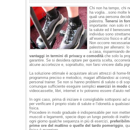
Chi non ha tempo, chi n
ha voglia…sono molte le 
quali una persona decid
palestra.
Tenersi in fo
importante: non solo in t
la salute ed il benessere
individuo sono strettame
all’esercizio fisico e all’
Non occorre necessaria
palestra per allenarsi: l
a casa, risparmiando den
vantaggi in termini di privacy e comodità
che solo la pro
garantire. Se si desidera optare per questa scelta, occorrer
alcune accortezze e, soprattutto, non farsi vincere dalla pigr
La soluzione ottimale è acquistare alcuni attrezzi di home-f
programma preciso e metodico, magari affidandosi ai consigl
personal trainer. Se non si hanno problemi di salute o di so
comunque sufficiente eseguire semplici
esercizi in modo 
videocassette, libri, internet e tv potranno essere d’aiuto nel
In ogni caso, prima di iniziare è consigliabile sottoporsi ad 
per verificare il proprio stato di salute e l’idoneità a qualsiasi 
fisica.
Procedere in modo graduale è indispensabile per non mettere
muscoli e legamenti, specie dopo un lungo periodo di inattivi
ogni giorno qualche sequenza in più di esercizi,
preferibilm
prime ore del mattino o quelle del tardo pomeriggio
, qu
fisica è maggiore.