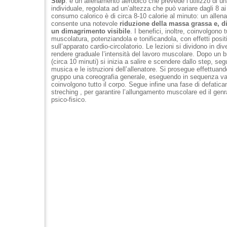
Step
: è un allenamento aerobico che prevede l’utilizzo di u
individuale, regolata ad un’altezza che può variare dagli 8 ai
consumo calorico è di circa 8-10 calorie al minuto: un alle
consente una notevole
riduzione della massa grassa e, 
un dimagrimento visibile
. I benefici, inoltre, coinvolgono t
muscolatura, potenziandola e tonificandola, con effetti posit
sull’apparato cardio-circolatorio. Le lezioni si dividono in div
rendere graduale l’intensità del lavoro muscolare. Dopo un 
(circa 10 minuti) si inizia a salire e scendere dallo step, seg
musica e le istruzioni dell’allenatore. Si prosegue effettuan
gruppo una coreografia generale, eseguendo in sequenza var
coinvolgono tutto il corpo. Segue infine una fase di defatic
streching , per garantire l’allungamento muscolare ed il gen
psico-fisico.