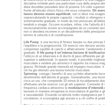
disciplina richiede però una particolare cura della propria al
dieta dovrebbe prevedere dosi di proteine 3-4 volte superiori
fronte all’elevato sforzo fisico che essa comporta.
Gli eserc
lavoro devono essere equilibrati
, non si deve mai esager
sopravvalutando le proprie capacità: i risultati si ottengono
estremamente graduale, in modo da non provocare all’atleta
tendiniti e strappi. Occorre ricordare, infine, che l’attività d
necessariamente essere accompagnata da un costante lavo
non si desidera incorrere in un decadimento delle prestazion
termini di velocità e di coordinazione.
Life Pump
: è una tecnica di fitness basata su due principi 
l’equilibrio e la progressività. Gli esercizi non devono asso
comportare squilibri di carichi e affaticamenti: l’andamento
graduale.
Il life pump è un’intensa lezione di tonificazio
l’utilizzo di un bilanciere e di dischi di peso differente per gli a
superiori e addominali. In questo modo, è possibile migliorar
muscolare e rendere più armonico il rapporto tra massa ma
grassa. Richiede grande intensità ed impegno muscolare: è in
chi ha già ottenuto una buona tonicità muscolare.
Spinning
: coniuga i benefici di una cyclette altamente tecn
divertimento dell’attività di gruppo. Generalmente, una lezio
circa un ora, che comprende 10 minuti di riscaldamento duran
effettuano anche esercizi con gli arti superiori. Consente di 
frequenza cardiaca attraverso la
modulazione d’intensità d
lavorare in maniera omogenea la muscolatura di gambe e glu
e rassodandoli. Essendo un’attività molto impegnativa per l’
circolatorio, è sconsigliata agli anziani e a chi soffre di prob