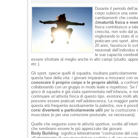
Durante il periodo dell’a
corpo subisce una serie 
cambiamenti che condu
di
maturità fisica e men
fisica contribuisce a tal
crescita, non solo dal pu
migliorando lo stato di 
praticare uno sport, alme
20 anni, favorisce lo svi
neuronali dell’individuo
le sue capacità cerebral
essere sfruttate al meglio anche in altri campi (studio, appr
etc.).
Gli sport, specie quelli di squadra, risultano particolarmente 
questa fase della vita: i giovani imparano a misurarsi con se
conoscere il proprio corpo e le proprie abilità
, a confront
collaborando con un gruppo in modo leale e rispettoso. Se l
gioco di squadra è già stata sperimentata nell’infanzia, e no
continuare un’attività fisica di questo tipo, esistono molti alt
possono essere praticati nell’adolescenza. La maggior parte
questa età frequenta assiduamente la palestra, ove è possib
corsi divertenti e particolarmente utili
per la costruzione 
muscolare (e per una correzione posturale, se necessaria).
Quelle che seguono sono le attività sportive, svolte all’inter
che sembrano essere le più apprezzate dai giovani.
Body Building
: significa letteralmente “costruzione del cor
all’ottenimento di una muscolatura scolpita e di una maggiore