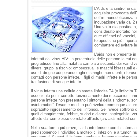
L’Aids è la sindrome d
acquisita provocata dall’
dell’immunodeficienza u
incubazione varia dai 2 
Una volta diagnosticato,
considerato mortale: no
cure efficaci né vaccini,
terapeutiche più importa
combattere ed evitare le 
L’aids non è presente in t
infettati dal virus HIV: la percentuale delle persone la cui c
progredisce fino alla malattia cambia a seconda dei vari dive
diversi gruppi a rischio: omosessuali e maschi bisessuali e
uso di droghe adoperando aghi e siringhe non sterili, etero
contatti con persone infette, i figli di madri infette e le per
trasfusione di sangue infetto.
Il virus infetta una cellula chiamata linfocita T4 (o linfocita T
essenziale per il corretto funzionamento dei meccanismi im
persone infette non presentano i sintomi della sindrome, sono
asintomatici”: l’esame medico può rivelare comunque alcun
sopratutto ingrossamento dei linfonodi. Se invece soffrono d
quali dimagrimento, febbre, sudori e diarrea inspiegabile, ve
affette dal complesso correlato all’aids (arc-aids related co
Nella sua forma più grave, l’aids interferisce con il sistema
predisponendo l’individuo a molteplici infezioni e a tumori ma
sarcoma di Kaposi, il linfoma cerebrale, herpes simplex e zo