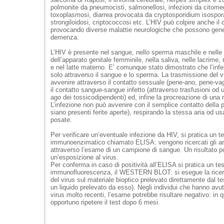
polmonite da pneumocisti, salmonellosi, infezioni da citome
toxoplasmosi, diarrea provocata da cryptosporidium isospora
strongiloidosi, criptococcosi etc. L’HIV può colpire anche il c
provocando diverse malattie neurologiche che possono gene
demenza.
L’HIV è presente nel sangue, nello sperma maschile e nelle 
dell’apparato genitale femminile, nella saliva, nelle lacrime, 
e nel latte materno. E’ comunque stato dimostrato che l’infe
solo attraverso il sangue e lo sperma. La trasmissione del v
avvenire attraverso il contatto sessuale (pene-ano, pene-va
il contatto sangue-sangue infetto (attraverso trasfusioni o
ago dei tossicodipendenti) ed, infine la procreazione di una 
L’infezione non può avvenire con il semplice contatto della 
siano presenti ferite aperte), respirando la stessa aria od u
posate.
Per verificare un’eventuale infezione da HIV, si pratica un te
immunoenzimatico chiamato ELISA: vengono ricercati gli ant
attraverso l’esame di un campione di sangue. Un risultato po
un’esposizione al virus.
Per conferma in caso di positività all’ELISA si pratica un tes
immunofluorescenza, il WESTERN BLOT: si esegue la ricerc
del virus sul materiale bioptico prelevato direttamente dal te
un liquido prelevato da esso). Negli individui che hanno avut
virus molto recenti, l’esame potrebbe risultare negativo: in
opportuno ripetere il test dopo 6 mesi.